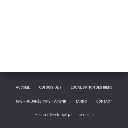
ACCUEIL
QUI SUIS-JE ?
LOCALISATION DES BIENS
UNE « JOURNÉE TYPE » AIRBNB
TARIFS
CONTACT
Hestia | Développé par
ThemeIsle